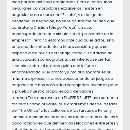
bien parado ante sus empleados. Pero cuando unos
peculiares compradores extranjeros insisten en
negociar cara a cara con “El Jefe”, y a riesgo de
perderse un negoción, no se le ocurre mejor idea que
contratar a Cristian (Diego Peretti), un actor
desocupado para que simule ser el “presidente de la
empresa”. Pero no estamos ante cualquier actor, sino
ante uno del método de la improvisación, y que se
dispone a asumir su personaje como si se tratase de
una actuación consagratoria; permitiéndose ciertas
licencias sobre el preciso guión que le fuera
encomendado. Muy pronto y junto al disparate en su
máxima expresión; iremos descubriendo un juego de
engaños que nos hará reír a carcajadas, mientras pone
a prueba nuestra propia escala de valores.
Lars von Trier nos revela en EL JEFE DEL JEFE una comedia
tan feroz como brillante, que amaremos desde los fans
de “The Office” a los cultores de las farsas de Pinter y
Ionesco; desenmascarando los mecanismos curiosos y
poco racionales que definen las relaciones entre jefes y
subordinados, así como todas las incoherencias que