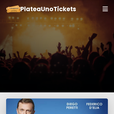
PlateaUnoTickets