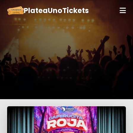
PlateaUnoTickets