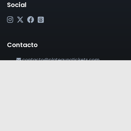
Social
Contacto
contacto@plateaunotickets.com
+54 (011) 6380-2002
© 2024 PlateaUnoTickets. Todos los derechos
reservados.