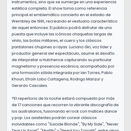
instrumentos, sino que se sumerge en una experiencia
estética completa. El show toma como referencia
principal el emblemático concierto en el estadio de
Wembley de 1991, recreando el vestuario característico
de aquel entonces. El público podrá disfrutar de una
puesta que incluye las icónicas chaquetas largas de
vinilo, las botas militares, el cuero y los clásicos
pantalones chupines a rayas. Luciano Giri, voz líder y
productor general del espectáculo, asume el desafío
de interpretar a Hutchence capturando su particular
magnetismo y presencia escénica, acompañado por
una formación sólida integrada por Ian Torres, Pablo
Khouri, Efraín Lobo Cartagena, Rodrigo Manzur y
Gerardo Cascales.
?El repertorio de la noche estará compuesto por más
de 17 canciones que recorren la vibrante discografía de
los australianos, fusionando el rock con matices dance
y pop. Los asistentes podrán corear clásicos
inolvidables como "Suicide Blonde", "By My Side", "Never
Tear Us Apart", "Mystify" y "Need You Tonight", entre otros